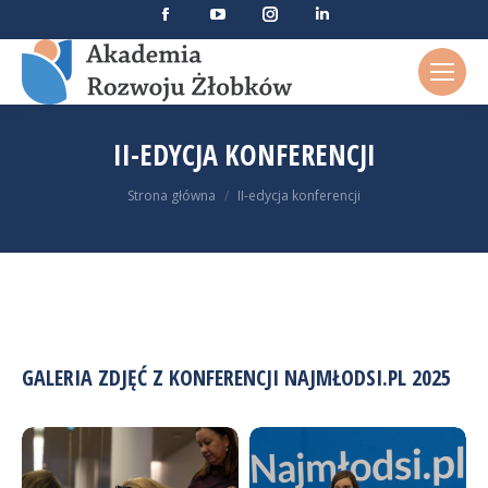
Facebook otworzy się w nowym oknie
YouTube otworzy się w nowym ok
Instagram otworzy się w n
Linkedin otworzy si
II-EDYCJA KONFERENCJI
Jesteś tutaj:
Strona główna
II-edycja konferencji
GALERIA ZDJĘĆ Z KONFERENCJI NAJMŁODSI.PL 2025