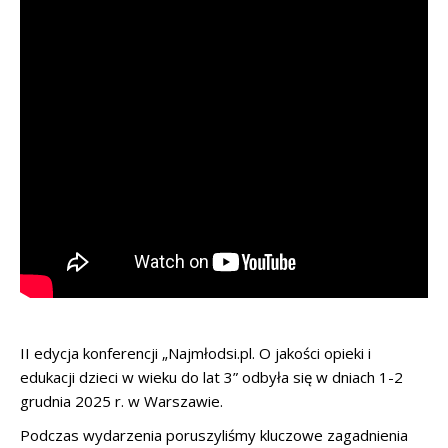
Dostępność:
Ten film ma napisy. Aby włączyć napisy, kliknij
przycisk CC w odtwarzaczu YouTube. Transkrypcja dostępna
jest na stronie YouTube (przycisk "..." → "Pokaż transkrypcję").
II edycja konferencji „Najmłodsi.pl. O jakości opieki i
edukacji dzieci w wieku do lat 3” odbyła się w dniach 1-2
grudnia 2025 r. w Warszawie.
Podczas wydarzenia poruszyliśmy kluczowe zagadnienia