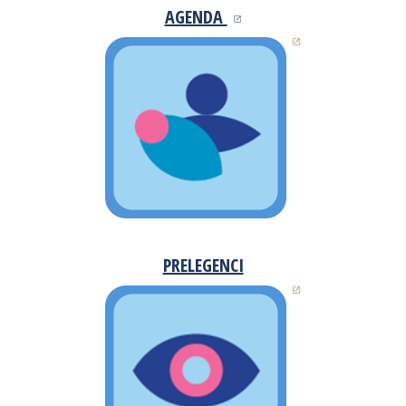
AGENDA
(OTWIERA SIĘ W NOWYM OK
(otwiera się w n
PRELEGENCI
(otwiera się w n